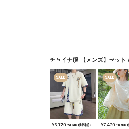
チャイナ服
【メンズ】セット
SALE
SALE
¥
3,720
¥
7,470
¥
4140
(割引前)
¥
8300
(