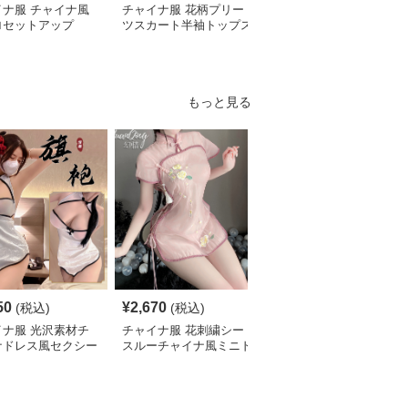
イナ服 チャイナ風
チャイナ服 花柄プリー
チャイナ服 龍刺繍入り
ロセットアップ
ツスカート半袖トップス
漢服風ゆったり袖シャツ
セット
セット
もっと見る
50
¥
2,670
¥
2,320
(税込)
(税込)
(税込)
イナ服 光沢素材チ
チャイナ服 花刺繍シー
チャイナ服 総レース旗
ナドレス風セクシー
スルーチャイナ風ミニド
袍風ミニ丈ワンピース水
三点セット
レス水着
着