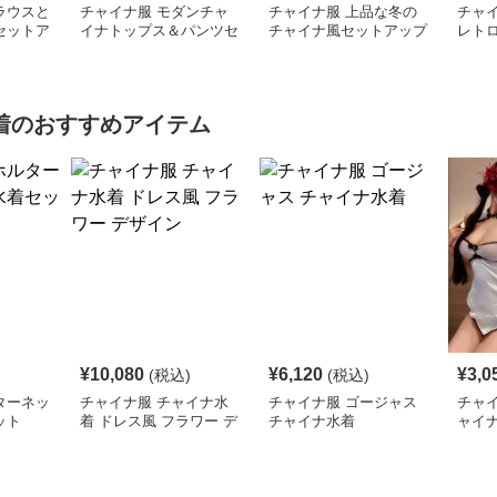
ラウスと
チャイナ服 モダンチャ
チャイナ服 上品な冬の
チャ
セットア
イナトップス＆パンツセ
チャイナ風セットアップ
レト
ット
着
のおすすめアイテム
¥
10,080
¥
6,120
¥
3,0
(税込)
(税込)
ターネッ
チャイナ服 チャイナ水
チャイナ服 ゴージャス
チャ
ット
着 ドレス風 フラワー デ
チャイナ水着
ャイ
ザイン
水着