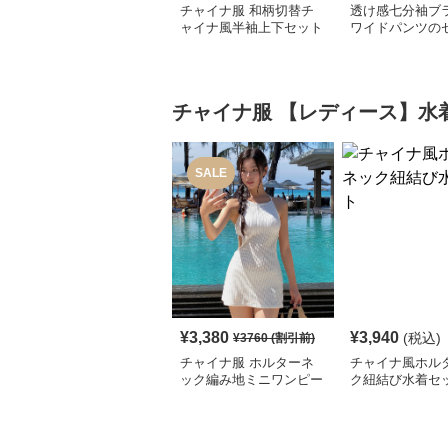
チャイナ服 和柄切替チ
透け感七分袖ブ
ャイナ風半袖上下セット
ワイドパンツの
アップ
ップ
チャイナ服
【レディース】水
SALE
¥
3,380
¥
3,940
(税込)
¥
3760
(割引前)
チャイナ服 ホルターネ
チャイナ風ホル
ック編み地ミニワンピー
ク紐結び水着セ
ス水着