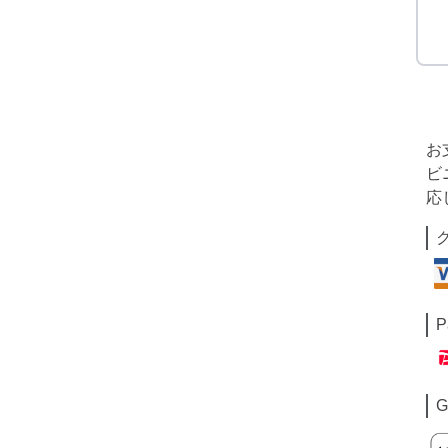
お
ビ
応
P
G