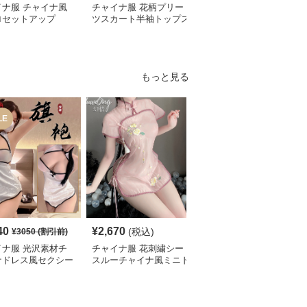
イナ服 チャイナ風
チャイナ服 花柄プリー
チャイナ服 龍刺繍入り
ロセットアップ
ツスカート半袖トップス
漢服風ゆったり袖シャツ
セット
セット
もっと見る
LE
SALE
40
¥
2,670
¥
2,080
(税込)
¥
3050
(割引前)
¥
2320
(割引前)
イナ服 光沢素材チ
チャイナ服 花刺繍シー
チャイナ服 総レース旗
ナドレス風セクシー
スルーチャイナ風ミニド
袍風ミニ丈ワンピース水
三点セット
レス水着
着