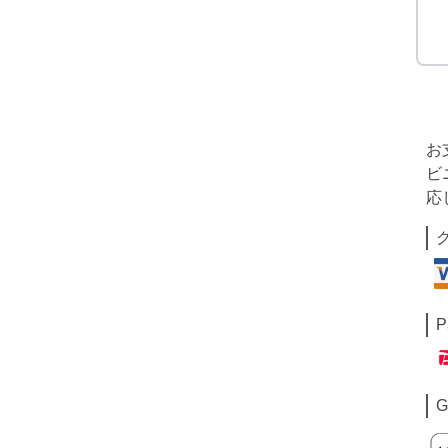
お
ビ
応
P
G