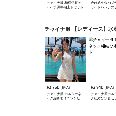
チャイナ服 和柄切替チ
透け感七分袖ブ
ャイナ風半袖上下セット
ワイドパンツの
アップ
ップ
チャイナ服
【レディース】水
¥
3,760
¥
3,940
(税込)
(税込)
チャイナ服 ホルターネ
チャイナ風ホル
ック編み地ミニワンピー
ク紐結び水着セ
ス水着