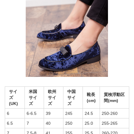
サイ
米国
欧州
中国
靴長
質検浮動区
ズ
サイ
サイ
サイ
(cm)
間(mm)
(UK)
ズ
ズ
ズ
6
6-6.5
39
245
24.5
250-260
6.5
7
40
250
25.0
255-265
7
7.5-8
41
255
25.5
260-270