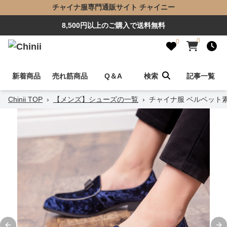
チャイナ服専門通販サイト チャイニー
8,500円以上のご購入で送料無料
0
0
新着商品
売れ筋商品
Q＆A
検索
記事一覧
Chinii TOP
›
【メンズ】シューズの一覧
›
チャイナ服 ベルベット