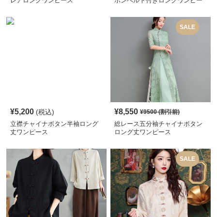
レアロングワンピース
ボンベルト付きロングワンピー
ス
SALE
¥
5,200
¥
8,550
(税込)
¥
9500
(割引前)
立襟チャイナボタン半袖ロング
総レース五分袖チャイナボタン
丈ワンピース
ロング丈ワンピース
SALE