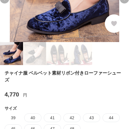
Previous slide
Ne
チャイナ服 ベルベット素材リボン付きローファーシュー
ズ
4,770
円
サイズ
39
40
41
42
43
44
45
46
47
48