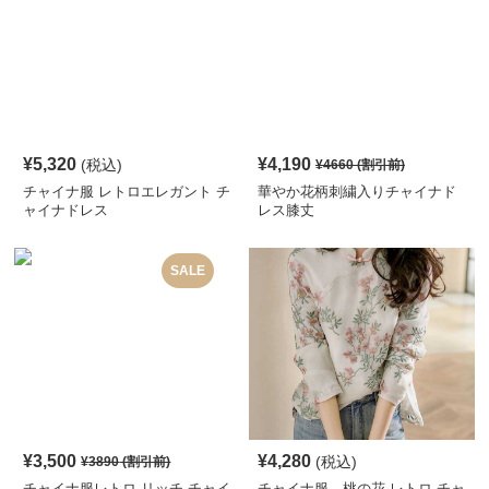
¥
5,320
¥
4,190
(税込)
¥
4660
(割引前)
チャイナ服 レトロエレガント チ
華やか花柄刺繍入りチャイナド
ャイナドレス
レス膝丈
SALE
¥
3,500
¥
4,280
(税込)
¥
3890
(割引前)
チャイナ服レトロ リッチ チャイ
チャイナ服 桃の花 レトロ チャ