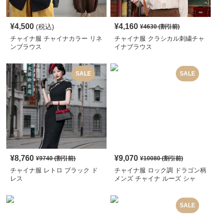
¥
4,500
¥
4,160
(税込)
¥
4630
(割引前)
チャイナ服 チャイナカラー リネ
チャイナ服 クラシカル刺繍チャ
ンブラウス
イナブラウス
SALE
SALE
¥
8,760
¥
9,070
¥
9740
(割引前)
¥
10080
(割引前)
チャイナ服 レトロ ブラック ド
チャイナ服 ロック調 ドラゴン柄
レス
メンズ チャイナ ルーズ シャ
ツ
SALE