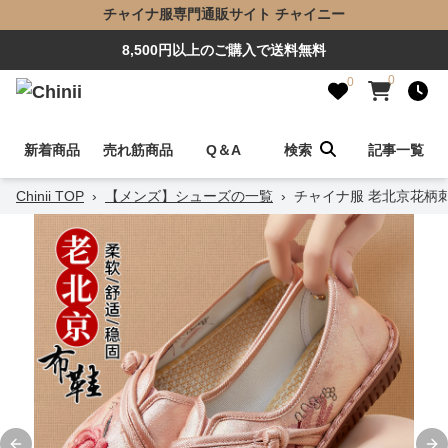
チャイナ服専門通販サイト チャイニー
8,500円以上のご購入で送料無料
0
0
新着商品
売れ筋商品
Q＆A
検索
記事一覧
Chinii TOP
›
【メンズ】シューズの一覧
›
チャイナ服 老北京花柄