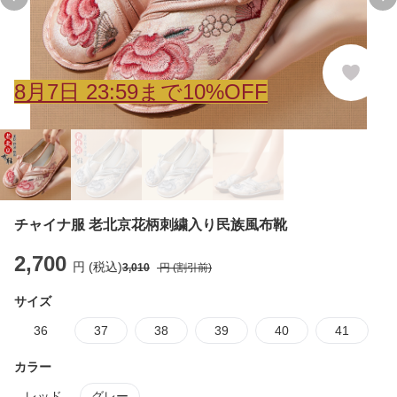
Previous slide
Ne
8
月
7
日 23:59まで10%OFF
チャイナ服 老北京花柄刺繍入り民族風布靴
2,700
円 (税込)
3,010
円 (割引前)
サイズ
36
37
38
39
40
41
カラー
レッド
グレー