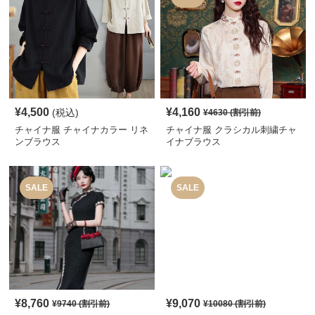
¥
4,500
¥
4,160
(税込)
¥
4630
(割引前)
チャイナ服 チャイナカラー リネ
チャイナ服 クラシカル刺繍チャ
ンブラウス
イナブラウス
SALE
SALE
¥
8,760
¥
9,070
¥
9740
(割引前)
¥
10080
(割引前)