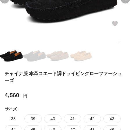
Previous slide
Ne
チャイナ服 本革スエード調ドライビングローファーシュ
ーズ
4,560
円
サイズ
38
39
40
41
42
43
44
45
46
47
48
49