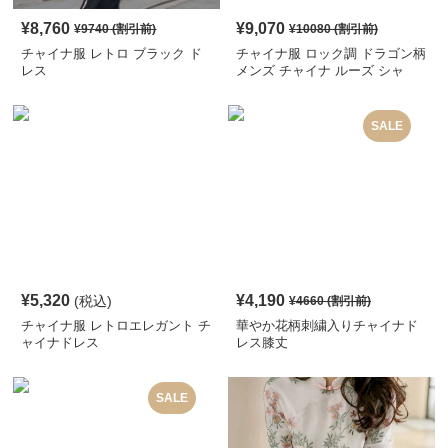
¥
8,760
¥
9,070
¥
9740
(割引前)
¥
10080
(割引前)
チャイナ服 レトロ ブラック ド
チャイナ服 ロック調 ドラゴン柄
レス
メンズ チャイナ ルーズ シャ
ツ
SALE
¥
5,320
¥
4,190
(税込)
¥
4660
(割引前)
チャイナ服 レトロエレガント チ
華やか花柄刺繍入りチャイナド
ャイナドレス
レス膝丈
SALE