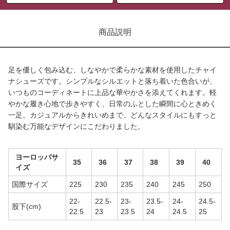
商品説明
足を優しく包み込む、しなやかで柔らかな素材を使用したチャイ
ナシューズです。シンプルなシルエットと落ち着いた色合いが、
いつものコーディネートに上品な華やかさを添えてくれます。軽
やかな履き心地で歩きやすく、日常のふとした瞬間に心ときめく
一足。カジュアルからきれいめまで、どんなスタイルにもすっと
馴染む万能なデザインにこだわりました。
ヨーロッパサ
35
36
37
38
39
40
イズ
国際サイズ
225
230
235
240
245
250
22-
22.5-
23-
23.5-
24-
24.5-
股下(cm)
22.5
23
23.5
24
24.5
25