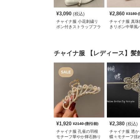
¥
3,090
¥
2,860
(税込)
¥
3180
(
チャイナ服 小花刺繍リ
チャイナ服 真珠
ボン付きストラップフラ
きリボン中華風
ットシューズ
チャイナ服
【レディース】髪
SALE
¥
1,920
¥
2,380
(税込)
¥
2140
(割引前)
チャイナ服 孔雀の羽根
チャイナ服 透か
モチーフ華やか輝石飾り
蝶々モチーフ揺