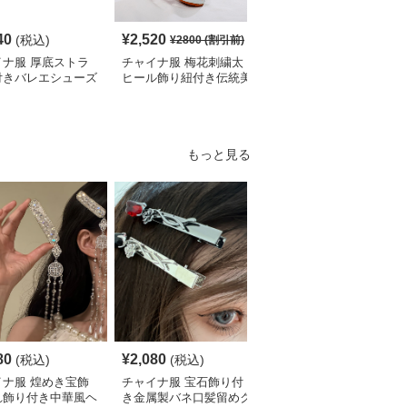
40
¥
2,520
¥
5,360
(税込)
(税込)
¥
2800
(割引前)
イナ服 厚底ストラ
チャイナ服 梅花刺繍太
チャイナ服 立体花飾り
付きバレエシューズ
ヒール飾り紐付き伝統美
付き尖頭ストラップシュ
シューズ
ーズ
もっと見る
80
¥
2,080
¥
2,230
(税込)
(税込)
(税込)
イナ服 煌めき宝飾
チャイナ服 宝石飾り付
チャイナ服 蝶と薔薇の
れ飾り付き中華風ヘ
き金属製バネ口髪留めク
揺れる華やか中華風簪