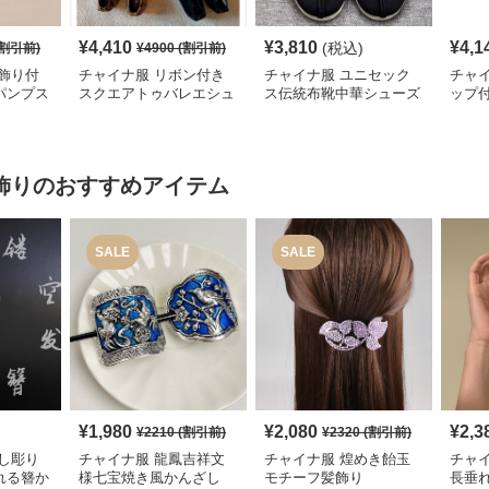
¥
4,410
¥
3,810
¥
4,1
(税込)
割引前)
¥
4900
(割引前)
飾り付
チャイナ服 リボン付き
チャイナ服 ユニセック
チャ
パンプス
スクエアトゥバレエシュ
ス伝統布靴中華シューズ
ップ
ーズ
飾り
のおすすめアイテム
SALE
SALE
¥
1,980
¥
2,080
¥
2,3
¥
2210
(割引前)
¥
2320
(割引前)
し彫り
チャイナ服 龍鳳吉祥文
チャイナ服 煌めき飴玉
チャ
れる簪か
様七宝焼き風かんざし
モチーフ髪飾り
長垂