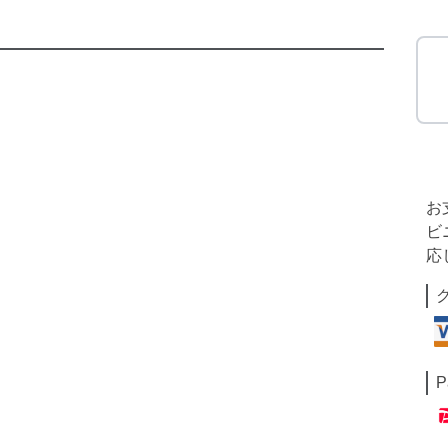
お
ビ
応
P